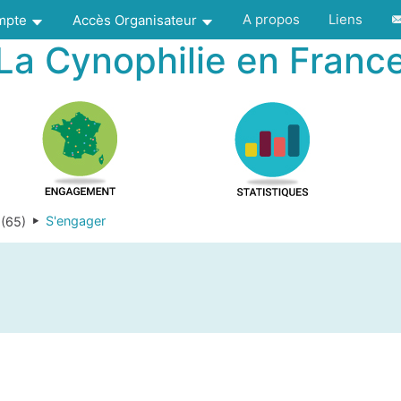
A propos
Liens
ompte
Accès Organisateur
La Cynophilie en Franc
S'engager
 (65)