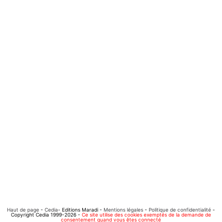
Haut de page
-
Cedia
- Editions Maradi -
Mentions légales
-
Politique de confidentialité
-
Copyright Cedia 1999-2026 -
Ce site utilise des cookies exemptés de la demande de
consentement quand vous êtes connecté