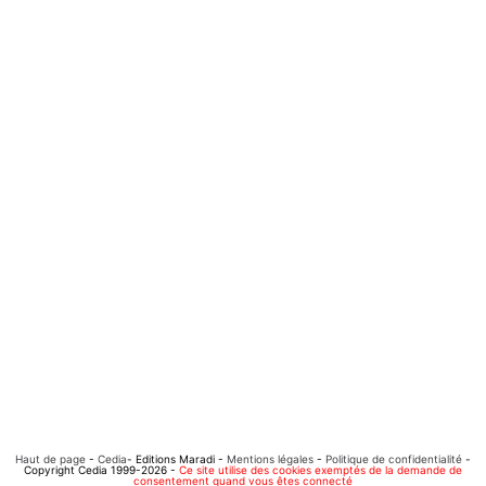
Haut de page
-
Cedia
- Editions Maradi -
Mentions légales
-
Politique de confidentialité
-
Copyright Cedia 1999-2026 -
Ce site utilise des cookies exemptés de la demande de
consentement quand vous êtes connecté